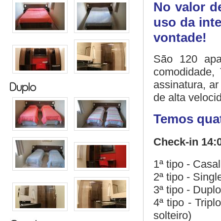
No valor d
uso da int
vontade!
São 120 apar
comodidade, 
assinatura, ar
de alta veloci
Temos quat
Check-in 14:
1ª tipo - Cas
2ª tipo - Sing
3ª tipo - Dupl
4ª tipo - Tri
solteiro)